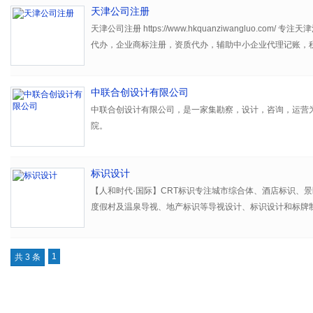
天津公司注册
天津公司注册 https://www.hkquanziwangluo.com/
代办，企业商标注册，资质代办，辅助中小企业代理记账，
变更，财务咨询，资质办理等业务，是天津本地一个专业的
中联合创设计有限公司
中联合创设计有限公司，是一家集勘察，设计，咨询，运营
院。
公司成立于2013年，2019年年5月，成为深圳市建勘投资
标识设计
公司主要从事大、中型工业与民用建筑设计、市政设计、农
设计、工程造价咨询、工程全过程咨询、园林景观设计、城
【人和时代·国际】CRT标识专注城市综合体、酒店标识、
度假村及温泉导视、地产标识等导视设计、标识设计和标牌
公司在全国有百余家省、市级分公司，现有职工350余人，
识公司
人员20余人，中高级技术人员120余人，拥有一批在行业
响力的专业技术带头人。 设计水平和实力在行业中名列前茅
1
共 3 条
一、信誉第一、服务第一”的经营理念，遵循精心设计、创
一批文化底蕴深厚、科技含量较高的优秀建筑设计项目。