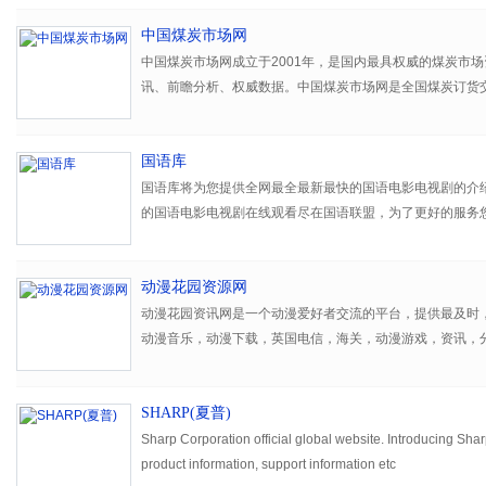
到的服务谋求共同发展。
中国煤炭市场网
我们会做的更好，将游戏进行到底。
中国煤炭市场网成立于2001年，是国内最具权威的煤炭市
讯、前瞻分析、权威数据。中国煤炭市场网是全国煤炭订货
改委煤炭出矿价格监测工作平台、电煤价格监测数据平台。
国语库
国语库将为您提供全网最全最新最快的国语电影电视剧的介
的国语电影电视剧在线观看尽在国语联盟，为了更好的服务
的国语电影电视剧网站！
动漫花园资源网
动漫花园资讯网是一个动漫爱好者交流的平台，提供最及时
动漫音乐，动漫下载，英国电信，海关，动漫游戏，资讯，
SHARP(夏普)
Sharp Corporation official global website. Introducing Shar
product information, support information etc