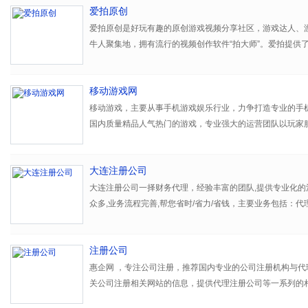
爱拍原创
爱拍原创是好玩有趣的原创游戏视频分享社区，游戏达人、
牛人聚集地，拥有流行的视频创作软件“拍大师”。爱拍提供
直播、互动、社交等全方位服务，致力于打造专属于游戏玩家
移动游戏网
移动游戏，主要从事手机游戏娱乐行业，力争打造专业的手
国内质量精品人气热门的游戏，专业强大的运营团队以玩家
息，致力于打造一个专业化规范化的手游运营平台，给每一
乐。
大连注册公司
移动游戏集手机网游下载、游戏新闻资讯、游戏攻略、游戏
大连注册公司一择财务代理，经验丰富的团队,提供专业化的
载、手机游戏福利等，为玩家提供大量的游戏资源。
众多,业务流程完善,帮您省时/省力/省钱，主要业务包括：代
办,公司转让,公司注销,财税咨询,专项审批为核心业务,为企
我们将坚持“客户至上，玩家为主”的服务宗旨，凭借我们以
的专业机构,我公司服务周到,收费合理。
求精的专业技术，不断推出更多的优质服务和提供更好的免
注册公司
行业用户，为推动我国手机游戏的飞速发展做出积极贡献。
惠企网 ，专注公司注册，推荐国内专业的公司注册机构与代
关公司注册相关网站的信息，提供代理注册公司等一系列的
移动游戏承诺，为玩家用户提供更加全面、高质量的游戏娱
司注册机构。