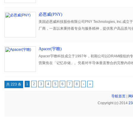
必恩威(PNY)
美国必恩威科技股份有限公司PNY Technologies, Inc.
厂商，一直以来秉持着专业与服务精神，提供客户高品质与
品、快闪记忆体產品及消费性/专业性绘图卡产品之服务。在
卡的市佔率更居领导地位，与NVIDIA成为重要合作伙伴。
Apacer(宇瞻)
Apacer宇瞻科技成立于1997年，初期公司以DRAM模组
营聚焦在「记忆存储」。凭着对半导体垂直整合的完整内存
业务，成功在全球打出Apacer自有品牌，并于1999年成
商。
1
2
3
4
5
6
7
8
›
»
共 223 条
导航首页
|
网
Copyright (c) 2014
2