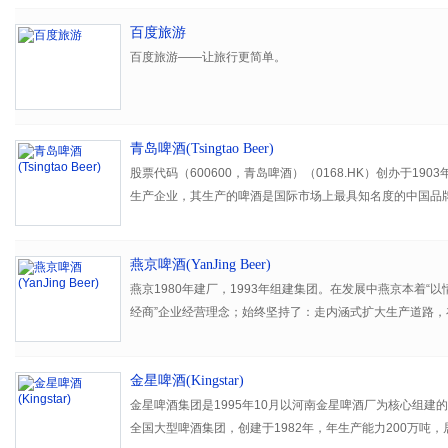
百度旅游
百度旅游——让旅行更简单。
青岛啤酒(Tsingtao Beer)
股票代码（600600，青岛啤酒）（0168.HK）创办于19
生产企业，其生产的啤酒是国际市场上最具知名度的中国品
燕京啤酒(YanJing Beer)
燕京1980年建厂，1993年组建集团。在发展中燕京本着“
经商”企业经营理念；始终坚持了：走内涵式扩大生产道路
技术改造，使企业不断发展壮大；坚持依靠科技进步，促进
研中心，引入尖端人才，依靠科技抢占先机；积极进入市场
金星啤酒(Kingstar)
络体系，适应市场经济要求。
金星啤酒集团是1995年10月以河南金星啤酒厂为核心组建
全国大型啤酒集团，创建于1982年，年生产能力200万吨