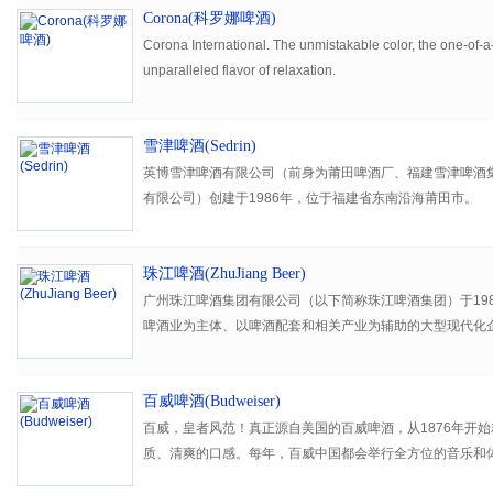
Corona(科罗娜啤酒)
Corona International. The unmistakable color, the one-of-a-
unparalleled flavor of relaxation.
雪津啤酒(Sedrin)
英博雪津啤酒有限公司（前身为莆田啤酒厂、福建雪津啤酒
有限公司）创建于1986年，位于福建省东南沿海莆田市。
珠江啤酒(ZhuJiang Beer)
广州珠江啤酒集团有限公司（以下简称珠江啤酒集团）于19
啤酒业为主体、以啤酒配套和相关产业为辅助的大型现代化
一”劳动奖状、全国文明单位、国家环境友好企业等荣誉。
多年名列中国纳税500强、中国啤酒行业前三名。珠江啤酒
百威啤酒(Budweiser)
牌产品和绿色食品。
百威，皇者风范！真正源自美国的百威啤酒，从1876年开
质、清爽的口感。每年，百威中国都会举行全方位的音乐和
动惊喜不断，为消费者带来无限的精彩。