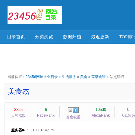
目录首页
分类浏览
数据归档
最近更新
TOP排
当前位置：
23456网址大全目录
»
生活服务
»
美食
»
菜谱食谱
» 站点详细
美食杰
2235
6
10530
0
PageRank
AlexaRank
人气指数
入站次
百度权重
服务器IP：
113.107.42.79