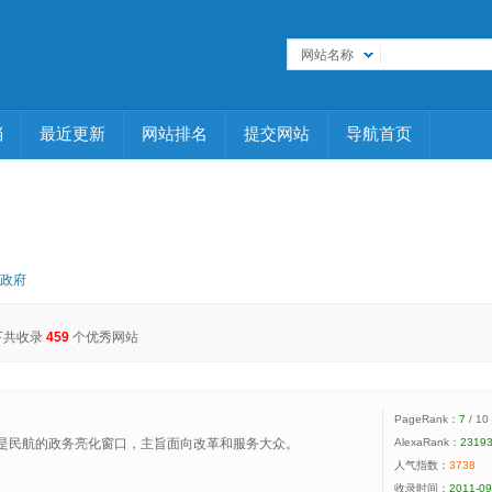
网站名称
档
最近更新
网站排名
提交网站
导航首页
政府
下共收录
459
个优秀网站
PageRank：
7
/ 10
是民航的政务亮化窗口，主旨面向改革和服务大众。
AlexaRank：
2319
人气指数：
3738
收录时间：
2011-09