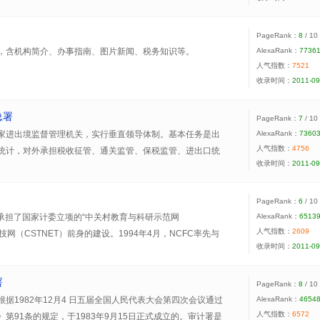
PageRank：
8
/ 10
，含机构简介、办事指南、图片新闻、税务知识等。
AlexaRank：
7736
人气指数：
7521
收录时间：
2011-09
总署
PageRank：
7
/ 10
家进出境监督管理机关，实行垂直领导体制。基本任务是出
AlexaRank：
7360
人气指数：
4756
统计，对外承担税收征管、通关监管、保税监管、进出口统
收录时间：
2011-09
海关保护、打击走私、口岸管理等主要职责。
PageRank：
6
/ 10
院承担了国家计委立项的“中关村教育与科研示范网
AlexaRank：
6513
人气指数：
2609
技网（CSTNET）前身的建设。1994年4月，NCFC率先与
收录时间：
2011-09
实现了中国与Internet全功能网络连接，标志着我国最早的国
5年12月，中国科学院百所联网工程完成，1996年2月，中国
署
C为基础发展起来的中国科学院院网（CASNET）命名为“中
PageRank：
8
/ 10
据1982年12月4 日五届全国人民代表大会第四次会议通过
AlexaRank：
4654
人气指数：
6572
第91条的规定，于1983年9月15日正式成立的。审计署是