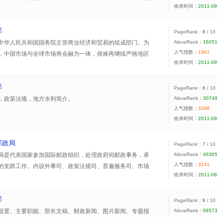
收录时间：
2011-09
一，在国务院总理领导下，主管全国的审计工作。审计长是审
院组成人员。
部
PageRank：
8
/ 10
中华人民共和国国务院主管商业经济和贸易的组成部门。为
AlexaRank：
1605
人气指数：
1961
，中国市场与全球市场将会融为一体，很难再继续严格地区
收录时间：
2011-09
部
PageRank：
8
/ 10
，政策法规，地方水利简介。
AlexaRank：
3074
人气指数：
3268
收录时间：
2011-09
邮政局
PageRank：
7
/ 10
局是代表国家参加国际邮政组织，处理政府间邮政事务，承
AlexaRank：
4630
人气指数：
3241
的党群工作。内设外事司、政策法规司、普遍服务司、市场
收录时间：
2011-08
职能。
部
PageRank：
8
/ 10
设置、主要职能、部长文稿、财政新闻、图片新闻、专题报
AlexaRank：
6857