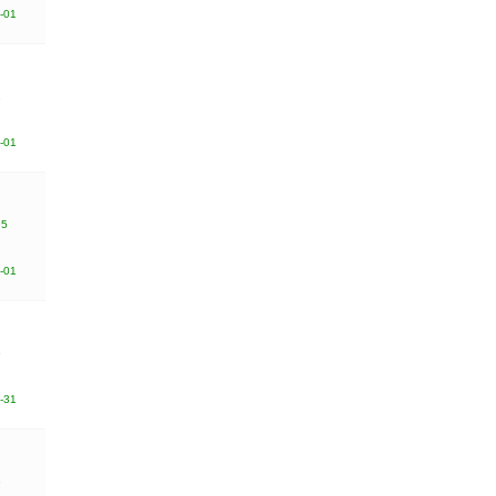
-01
1
-01
95
-01
5
-31
3