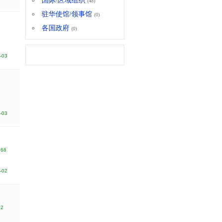
国际/区域组织
(48)
驻华使馆/领事馆
(0)
各国政府
(0)
1
-03
3
-03
968
-02
82