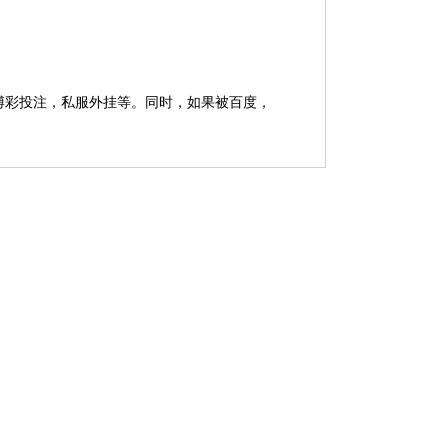
博彩投注，私服外挂等。同时，如果被百度，