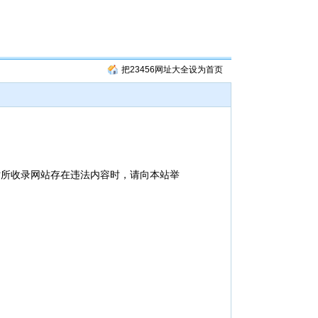
把23456网址大全设为首页
本站所收录网站存在违法内容时，请向本站举