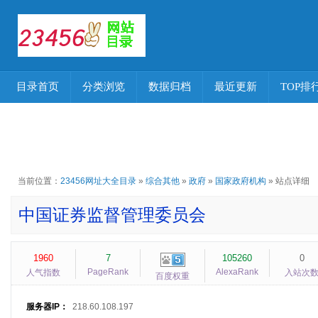
目录首页
分类浏览
数据归档
最近更新
TOP排
当前位置：
23456网址大全目录
»
综合其他
»
政府
»
国家政府机构
» 站点详细
中国证券监督管理委员会
1960
7
105260
0
PageRank
AlexaRank
人气指数
入站次
百度权重
服务器IP：
218.60.108.197